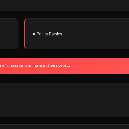
❌ Points Faibles
 CÉLIBATAIRES DE BADOO À VIERZON →