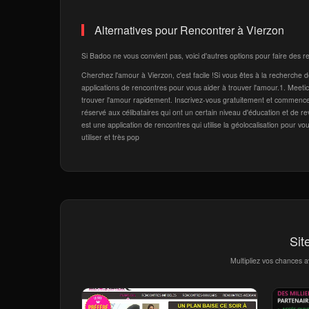
Alternatives pour Rencontrer à Vierzon
Si Badoo ne vous convient pas, voici d'autres options pour faire des r
Cherchez l'amour à Vierzon, c'est facile !Si vous êtes à la recherche d
applications de rencontres pour vous aider à trouver l'amour.1. MeeticMe
trouver l'amour rapidement. Inscrivez-vous gratuitement et commencez
réservé aux célibataires qui ont un certain niveau d'éducation et de 
est une application de rencontres qui utilise la géolocalisation pour vo
utiliser et très pop
Sit
Multipliez vos chances 