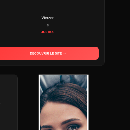
Vierzon
0
👥 0 hab.
DÉCOUVRIR LE SITE →
.