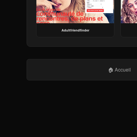
Adultfriendfinder
🏠 Accueil