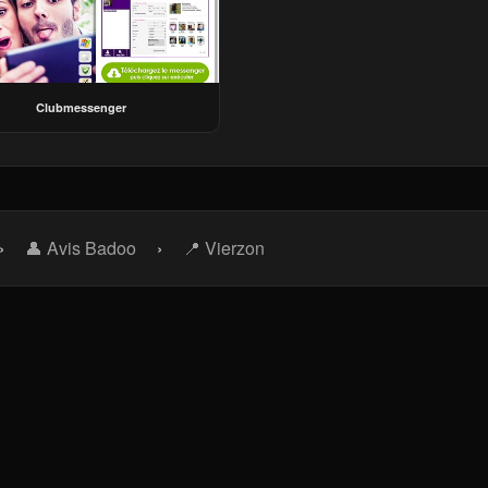
Clubmessenger
›
👤 Avis Badoo
›
📍 Vierzon