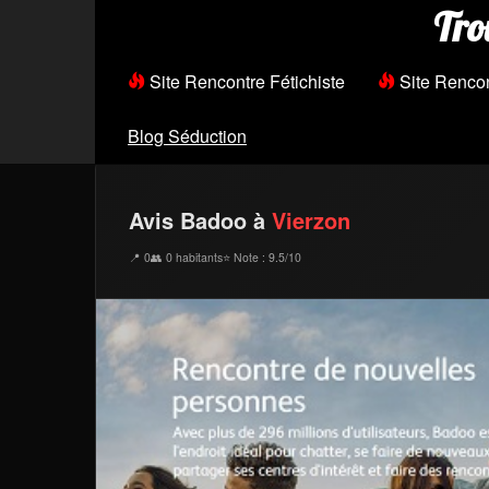
Tro
Site Rencontre Fétichiste
Site Renco
Blog Séduction
Avis Badoo à
Vierzon
📍 0
👥 0 habitants
⭐ Note : 9.5/10