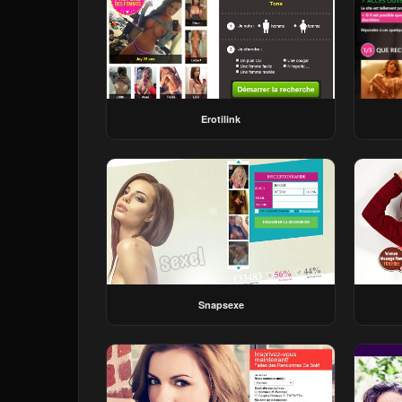
Erotilink
Snapsexe