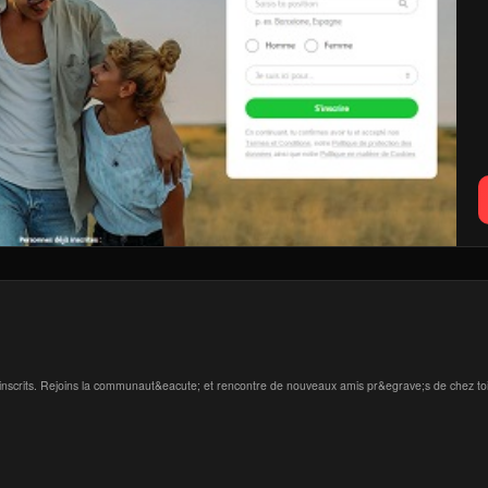
s;inscrits. Rejoins la communaut&eacute; et rencontre de nouveaux amis pr&egrave;s de chez toi