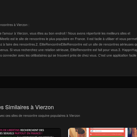
encontres à Vierzon :
e l'amour à Vierzon, vous êtes au bon endroit ! Nous avons répertorié les meilleurs sites et
etic est le site de rencontres le plus populaire en France. Il est facile à utiliser et vous perme
 à faire des rencontres.2. EliteRencontreEliteRencontre est un site de rencontres sérieuses qu
revenus. Si vous recherchez une relation sérieuse, EliteRencontre est fait pour vous.3. HappnH
us connecter avec les célibataires qui se trouvent près de chez vous. C'est une application facile
es Similaires à Vierzon
avec ces sites de rencontre coquine populaires à Vierzon