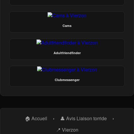
Cams
Adultfriendfinder
Clubmessenger
🏠 Accueil
›
👤 Avis Liaison torride
›
📍 Vierzon