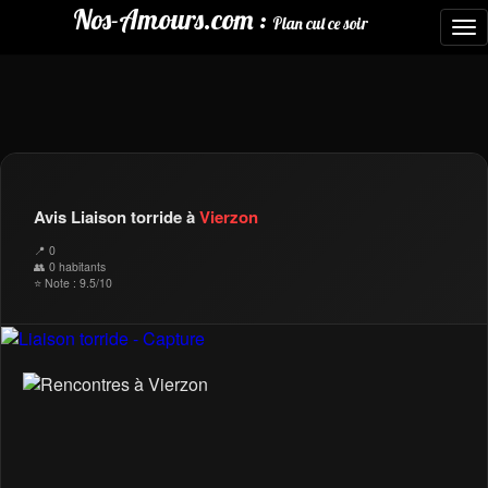
Nos-Amours.com :
Plan cul ce soir
To
nav
Avis Liaison torride à
Vierzon
📍 0
👥 0 habitants
⭐ Note : 9.5/10