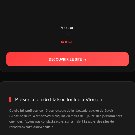
Vierzon
0
👥 0 hab.
DÉCOUVRIR LE SITE →
Présentation de Liaison torride à Vierzon
Ce site fait parti des top 10 des testeurs de la r&eacute;daction de Savoir
S&eacute;duire. 4 rendez-vous coquins en moins de 8 jours, une performances
que nous n'avons pas constat&eacute; sur la majorit&eacute; des sites de
rencontres cette ann&eacute;e.