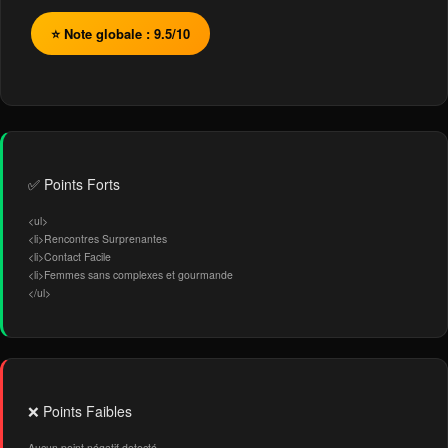
⭐ Note globale : 9.5/10
✅ Points Forts
<ul>
<li>Rencontres Surprenantes
<li>Contact Facile
<li>Femmes sans complexes et gourmande
</ul>
❌ Points Faibles
Aucun point négatif detecté