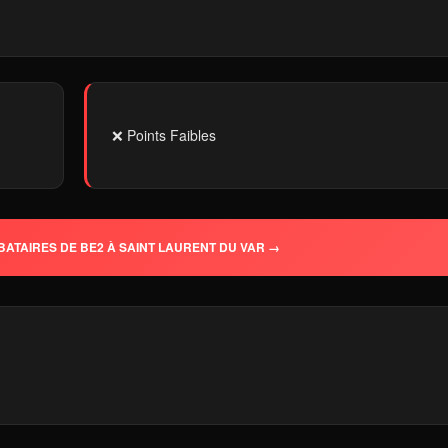
❌ Points Faibles
BATAIRES DE BE2 À SAINT LAURENT DU VAR →