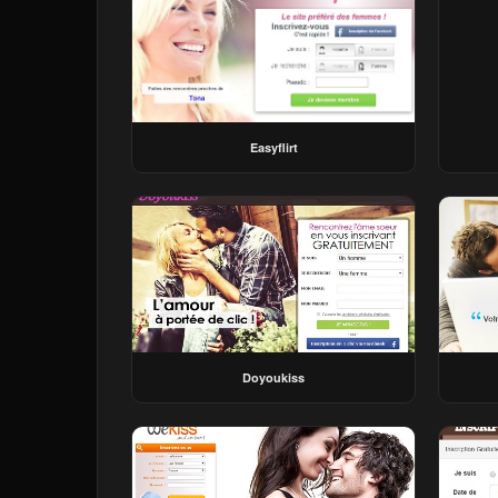
Easyflirt
Doyoukiss