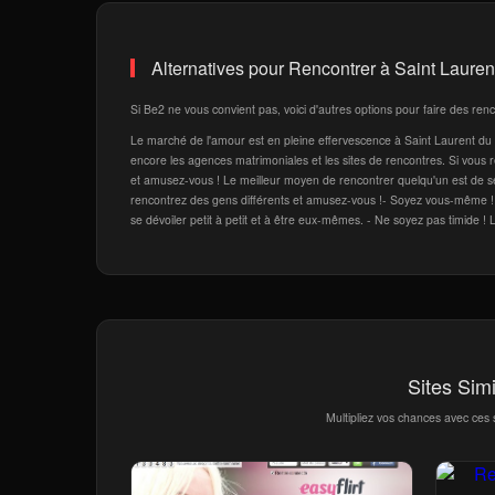
Alternatives pour Rencontrer à Saint Lauren
Si Be2 ne vous convient pas, voici d'autres options pour faire des ren
Le marché de l'amour est en pleine effervescence à Saint Laurent du V
encore les agences matrimoniales et les sites de rencontres. Si vous r
et amusez-vous ! Le meilleur moyen de rencontrer quelqu'un est de se
rencontrez des gens différents et amusez-vous !- Soyez vous-même ! 
se dévoiler petit à petit et à être eux-mêmes. - Ne soyez pas timide ! L
Sites Simi
Multipliez vos chances avec ces