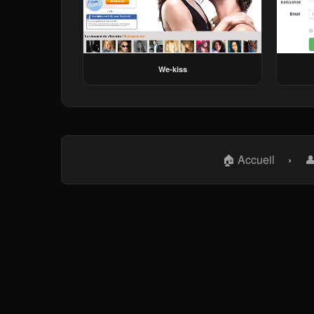
We-kiss
🏠 Accueil
›
