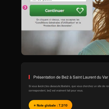
Présentation de Be2 à Saint Laurent du Var
Si vous &ecirc;tes c&eacute;libataire, que vous cherchez un site de 
correspondent, be2 est vraiment fait pour vous.
⭐ Note globale : 7.2/10