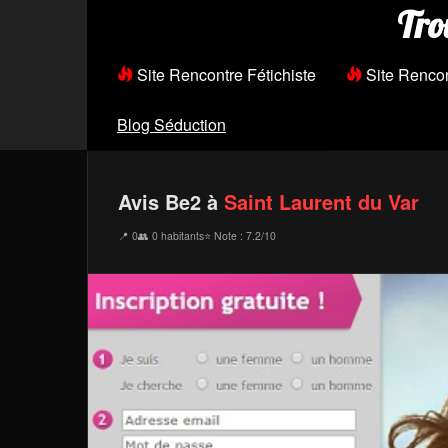
Tro
Site Rencontre Fétichiste
Site Renco
Blog Séduction
Avis Be2 à
Saint Laurent du Var
📍 0
👥 0 habitants
⭐ Note : 7.2/10