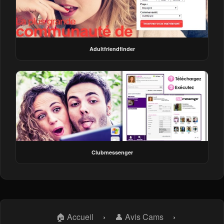
Adultfriendfinder
Clubmessenger
🏠 Accueil
›
👤 Avis Cams
›