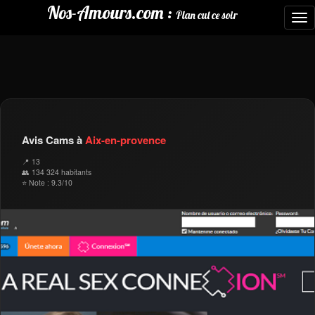
Nos-Amours.com :
Plan cul ce soir
To
nav
Avis Cams à
Aix-en-provence
📍 13
👥 134 324 habitants
⭐ Note : 9.3/10