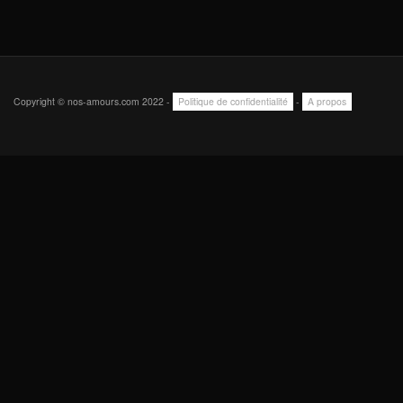
Copyright © nos-amours.com 2022 -
Politique de confidentialité
-
A propos