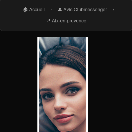
🏠 Accueil
›
👤 Avis Clubmessenger
›
📍 Aix-en-provence