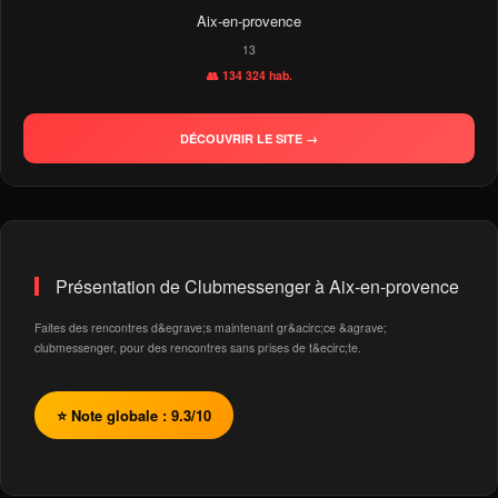
Aix-en-provence
13
👥 134 324 hab.
DÉCOUVRIR LE SITE →
Présentation de Clubmessenger à Aix-en-provence
Faites des rencontres d&egrave;s maintenant gr&acirc;ce &agrave;
clubmessenger, pour des rencontres sans prises de t&ecirc;te.
⭐ Note globale : 9.3/10