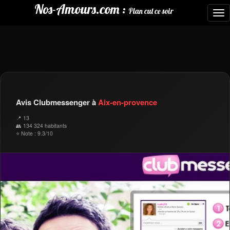
Nos-Amours.com :
Plan cul ce soir
To
nav
Avis Clubmessenger à
Aix-en-provence
📍 13
👥 134 324 habitants
⭐ Note : 9.3/10