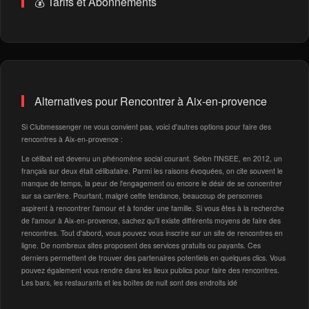
💰 Tarifs et Abonnements
Alternatives pour Rencontrer à Aix-en-provence
Si Clubmessenger ne vous convient pas, voici d'autres options pour faire des
rencontres à Aix-en-provence :
Le célibat est devenu un phénomène social courant. Selon l'INSEE, en 2012, un
français sur deux était célibataire. Parmi les raisons évoquées, on cite souvent le
manque de temps, la peur de l'engagement ou encore le désir de se concentrer
sur sa carrière. Pourtant, malgré cette tendance, beaucoup de personnes
aspirent à rencontrer l'amour et à fonder une famille. Si vous êtes à la recherche
de l'amour à Aix-en-provence, sachez qu'il existe différents moyens de faire des
rencontres. Tout d'abord, vous pouvez vous inscrire sur un site de rencontres en
ligne. De nombreux sites proposent des services gratuits ou payants. Ces
derniers permettent de trouver des partenaires potentiels en quelques clics. Vous
pouvez également vous rendre dans les lieux publics pour faire des rencontres.
Les bars, les restaurants et les boîtes de nuit sont des endroits idé