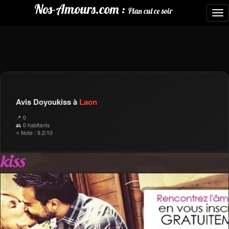
Nos-Amours.com :
Plan cul ce soir
To
nav
Avis Doyoukiss à
Laon
📍 0
👥 0 habitants
⭐ Note : 9.2/10