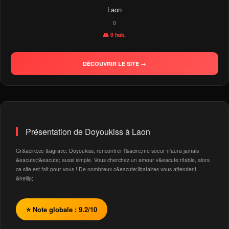
Laon
0
👥 0 hab.
DÉCOUVRIR LE SITE →
Présentation de Doyoukiss à Laon
Gr&acirc;ce &agrave; Doyoukiss, rencontrer l'&acirc;me soeur n'aura jamais
&eacute;t&eacute; aussi simple. Vous cherchez un amour v&eacute;ritable, alors
ce site est fait pour vous ! De nombreux c&eacute;libataires vous attendent
&hellip;
⭐ Note globale : 9.2/10