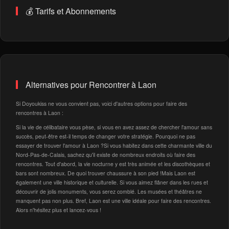
💰 Tarifs et Abonnements
Alternatives pour Rencontrer à Laon
Si Doyoukiss ne vous convient pas, voici d'autres options pour faire des
rencontres à Laon :
Si la vie de célibataire vous pèse, si vous en avez assez de chercher l'amour sans
succès, peut-être est-il temps de changer votre stratégie. Pourquoi ne pas
essayer de trouver l'amour à Laon ?Si vous habitez dans cette charmante ville du
Nord-Pas-de-Calais, sachez qu'il existe de nombreux endroits où faire des
rencontres. Tout d'abord, la vie nocturne y est très animée et les discothèques et
bars sont nombreux. De quoi trouver chaussure à son pied !Mais Laon est
également une ville historique et culturelle. Si vous aimez flâner dans les rues et
découvrir de jolis monuments, vous serez comblé. Les musées et théâtres ne
manquent pas non plus. Bref, Laon est une ville idéale pour faire des rencontres.
Alors n'hésitez plus et lancez-vous !