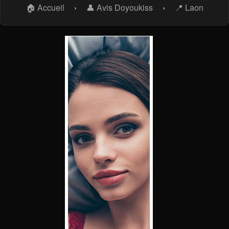
🏠 Accueil
›
👤 Avis Doyoukiss
›
📍 Laon