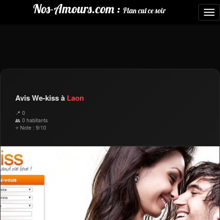
Nos-Amours.com :
Plan cul ce soir
To
nav
Avis We-kiss à
Laon
📍 0
👥 0 habitants
⭐ Note : 9/10