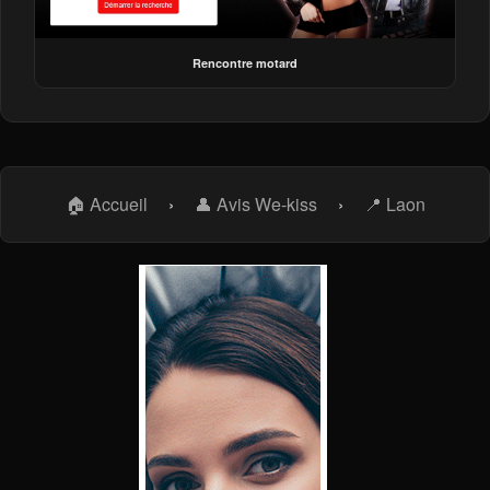
Rencontre motard
🏠 Accueil
›
👤 Avis We-kiss
›
📍 Laon