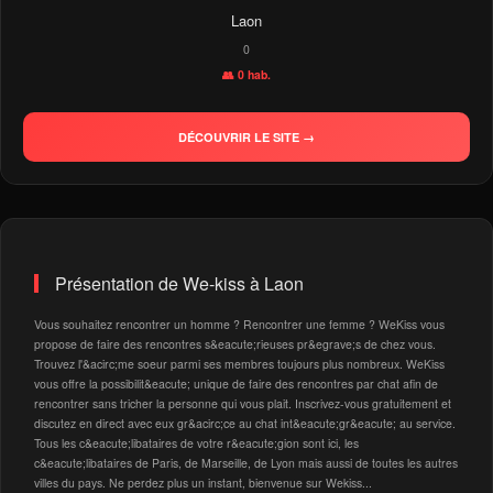
Laon
0
👥 0 hab.
DÉCOUVRIR LE SITE →
Présentation de We-kiss à Laon
Vous souhaitez rencontrer un homme ? Rencontrer une femme ? WeKiss vous
propose de faire des rencontres s&eacute;rieuses pr&egrave;s de chez vous.
Trouvez l'&acirc;me soeur parmi ses membres toujours plus nombreux. WeKiss
vous offre la possibilit&eacute; unique de faire des rencontres par chat afin de
rencontrer sans tricher la personne qui vous plait. Inscrivez-vous gratuitement et
discutez en direct avec eux gr&acirc;ce au chat int&eacute;gr&eacute; au service.
Tous les c&eacute;libataires de votre r&eacute;gion sont ici, les
c&eacute;libataires de Paris, de Marseille, de Lyon mais aussi de toutes les autres
villes du pays. Ne perdez plus un instant, bienvenue sur Wekiss...