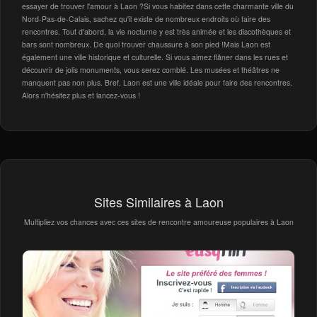
essayer de trouver l'amour à Laon ?Si vous habitez dans cette charmante ville du
Nord-Pas-de-Calais, sachez qu'il existe de nombreux endroits où faire des
rencontres. Tout d'abord, la vie nocturne y est très animée et les discothèques et
bars sont nombreux. De quoi trouver chaussure à son pied !Mais Laon est
également une ville historique et culturelle. Si vous aimez flâner dans les rues et
découvrir de jolis monuments, vous serez comblé. Les musées et théâtres ne
manquent pas non plus. Bref, Laon est une ville idéale pour faire des rencontres.
Alors n'hésitez plus et lancez-vous !
Sites Similaires à Laon
Multipliez vos chances avec ces sites de rencontre amoureuse populaires à Laon