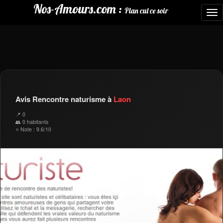
Nos-Amours.com :
Plan cul ce soir
To
nav
Avis Rencontre naturisme à
Laon
📍 0
👥 0 habitants
⭐ Note : 9.6/10