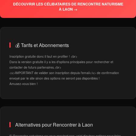
DÉCOUVRIR LES CÉLIBATAIRES DE RENCONTRE NATURISME
À LAON →
💰 Tarifs et Abonnements
Inscription gratuite donc il faut en profiter ! <br>
Dans la version gratuite il y a les d'options principales pour rechercher et
contacter de futurs partenaires.<br>
<u>IMPORTANT de valider son inscription depuis l'email</u> de confirmation
envoyé par le site sinon des options ne seront pas disponibles !
Amusez-vous bien !
Alternatives pour Rencontrer à Laon
Si Rencontre naturisme ne vous convient pas, voici d'autres options pour faire