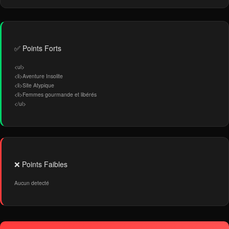
✅ Points Forts
<ul>
<li>Aventure Insolite
<li>Site Atypique
<li>Femmes gourmande et libérés
</ul>
❌ Points Faibles
Aucun detecté