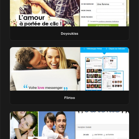
Doyoukiss
Flirtoo