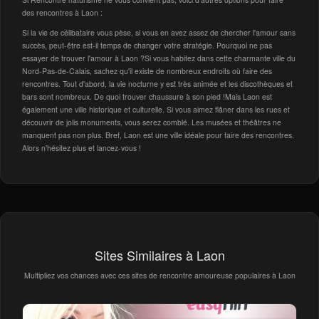
des rencontres à Laon :
Si la vie de célibataire vous pèse, si vous en avez assez de chercher l'amour sans
succès, peut-être est-il temps de changer votre stratégie. Pourquoi ne pas
essayer de trouver l'amour à Laon ?Si vous habitez dans cette charmante ville du
Nord-Pas-de-Calais, sachez qu'il existe de nombreux endroits où faire des
rencontres. Tout d'abord, la vie nocturne y est très animée et les discothèques et
bars sont nombreux. De quoi trouver chaussure à son pied !Mais Laon est
également une ville historique et culturelle. Si vous aimez flâner dans les rues et
découvrir de jolis monuments, vous serez comblé. Les musées et théâtres ne
manquent pas non plus. Bref, Laon est une ville idéale pour faire des rencontres.
Alors n'hésitez plus et lancez-vous !
Sites Similaires à Laon
Multipliez vos chances avec ces sites de rencontre amoureuse populaires à Laon